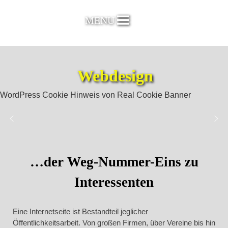
Skip
to
MENU
content
Webdesign
WordPress Cookie Hinweis von Real Cookie Banner
Grafik, Webdesign,
kunja.de
MEDIENDESIGN
Werbung
…der Weg-Nummer-Eins zu
Interessenten
Eine Internetseite ist Bestandteil jeglicher
Öffentlichkeitsarbeit. Von großen Firmen, über Vereine bis hin