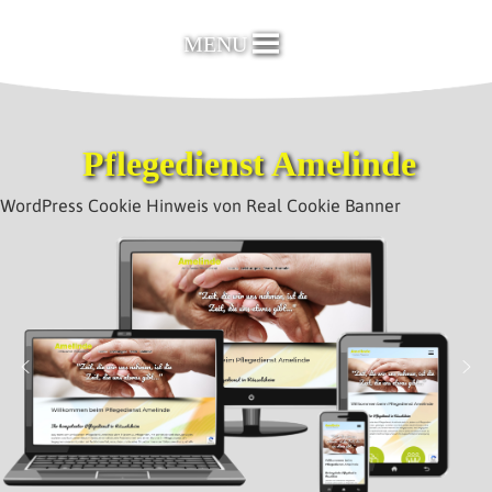
Skip
to
MENU
content
Pflegedienst Amelinde
WordPress Cookie Hinweis von Real Cookie Banner
kunja.de MEDIENDESIGN
Grafik, Webdesign,
Werbung