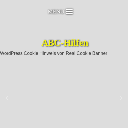
Skip
to
MENU
content
ABC-Hilfen
WordPress Cookie Hinweis von Real Cookie Banner
Grafik, Webdesign,
kunja.de
MEDIENDESIGN
Werbung